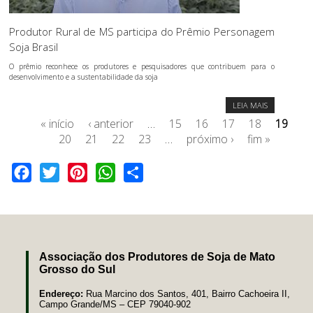
Produtor Rural de MS participa do Prêmio Personagem
Soja Brasil
O prêmio reconhece os produtores e pesquisadores que contribuem para o
desenvolvimento e a sustentabilidade da soja
LEIA MAIS
« início
‹ anterior
…
15
16
17
18
19
20
21
22
23
…
próximo ›
fim »
Facebook
Twitter
Pinterest
WhatsApp
Share
Associação dos Produtores de Soja de Mato
Grosso do Sul
Endereço:
Rua Marcino dos Santos, 401, Bairro Cachoeira II,
Campo Grande/MS – CEP 79040-902