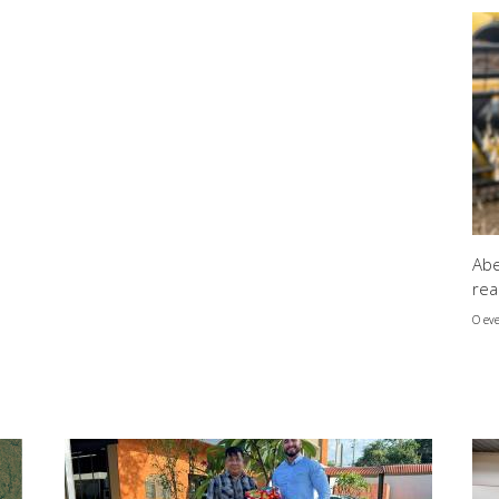
Abe
rea
O eve