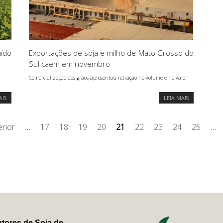
uído
Exportações de soja e milho de Mato Grosso do
Sul caem em novembro
Comercialização dos grãos apresentou retração no volume e no valor
AIS
LEIA MAIS
erior
…
17
18
19
20
21
22
23
24
25
…
tores de Soja de