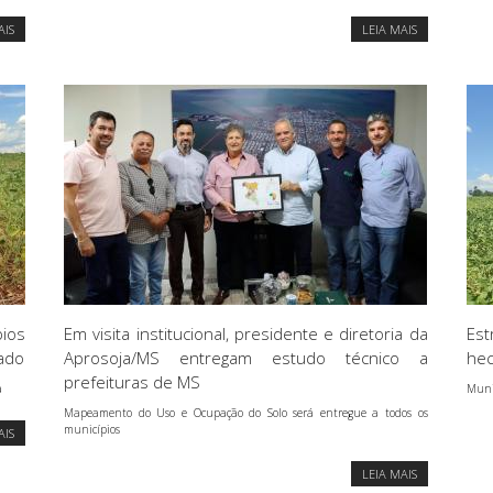
AIS
LEIA MAIS
ios
Em visita institucional, presidente e diretoria da
Est
tado
Aprosoja/MS entregam estudo técnico a
hec
prefeituras de MS
a
Muni
Mapeamento do Uso e Ocupação do Solo será entregue a todos os
municípios
AIS
LEIA MAIS