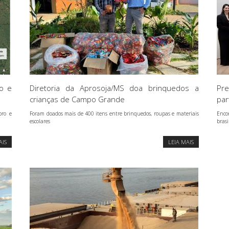
so e
Diretoria da Aprosoja/MS doa brinquedos a
Pre
crianças de Campo Grande
par
bro e
Foram doados mais de 400 itens entre brinquedos, roupas e materiais
Enco
escolares
brasi
AIS
LEIA MAIS