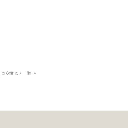
próximo ›
fim »