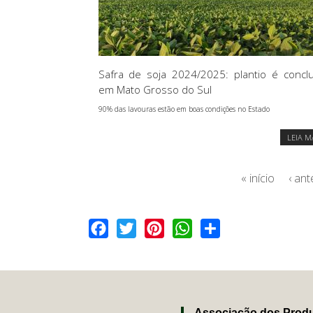
Safra de soja 2024/2025: plantio é concl
em Mato Grosso do Sul
90% das lavouras estão em boas condições no Estado
LEIA M
« início
‹ ant
Facebook
Twitter
Pinterest
WhatsApp
Share
Associação dos Produ