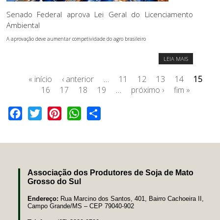
Senado Federal aprova Lei Geral do Licenciamento
Ambiental
A aprovação deve aumentar competividade do agro brasileiro
LEIA MAIS
« início
‹ anterior
…
11
12
13
14
15
16
17
18
19
…
próximo ›
fim »
Facebook
Twitter
Pinterest
WhatsApp
Share
Associação dos Produtores de Soja de Mato
Grosso do Sul
Endereço:
Rua Marcino dos Santos, 401, Bairro Cachoeira II,
Campo Grande/MS – CEP 79040-902