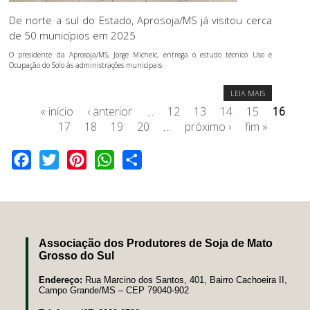
De norte a sul do Estado, Aprosoja/MS já visitou cerca
de 50 municípios em 2025
O presidente da Aprosoja/MS, Jorge Michelc, entrega o estudo técnico Uso e
Ocupação do Solo às administrações municipais
LEIA MAIS
« início
‹ anterior
…
12
13
14
15
16
17
18
19
20
…
próximo ›
fim »
Facebook
Twitter
Pinterest
WhatsApp
Share
Associação dos Produtores de Soja de Mato
Grosso do Sul
Endereço:
Rua Marcino dos Santos, 401, Bairro Cachoeira II,
Campo Grande/MS – CEP 79040-902