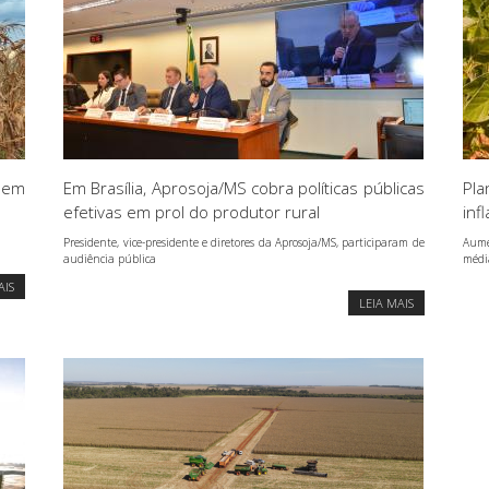
a em
Em Brasília, Aprosoja/MS cobra políticas públicas
Pla
efetivas em prol do produtor rural
inf
Presidente, vice-presidente e diretores da Aprosoja/MS, participaram de
Aume
audiência pública
médi
AIS
LEIA MAIS