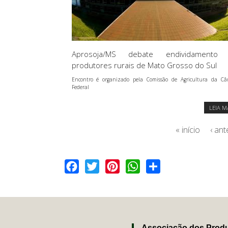
Aprosoja/MS debate endividamento
produtores rurais de Mato Grosso do Sul
Encontro é organizado pela Comissão de Agricultura da C
Federal
LEIA M
« início
‹ ant
Facebook
Twitter
Pinterest
WhatsApp
Share
Associação dos Produ