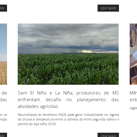
AIS
LEIA MAIS
 de
Sem El Niño e La Niña, produtores de MS
Mil
das
enfrentam desafio no planejamento das
es
atividades agrícolas
Logí
er as
Neutralidade do fenômeno ENOS pode gerar instabilidade no regime
anças
de chuvas e temperatura entre a colheita do milho segunda safra e o
plantio da soja safra 25/26
AIS
LEIA MAIS