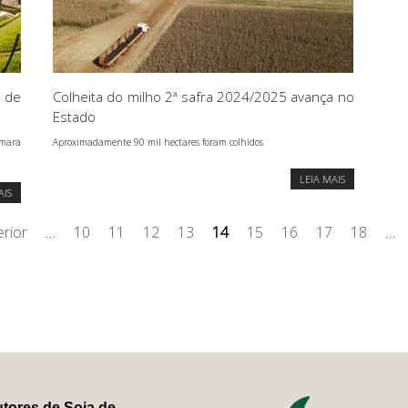
 de
Colheita do milho 2ª safra 2024/2025 avança no
Estado
âmara
Aproximadamente 90 mil hectares foram colhidos
LEIA MAIS
AIS
erior
…
10
11
12
13
14
15
16
17
18
…
tores de Soja de