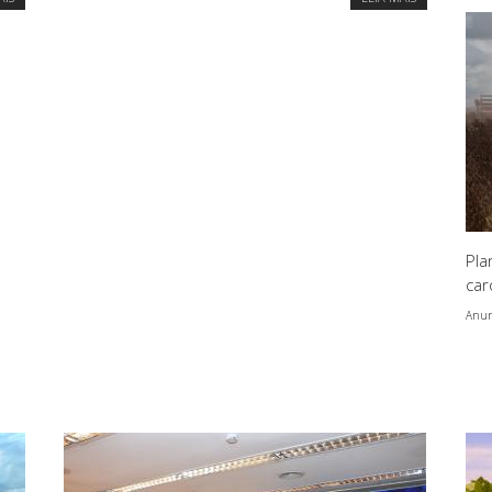
Pl
car
Anunc