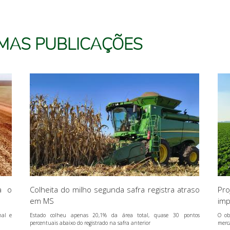
IMAS PUBLICAÇÕES
a o
Colheita do milho segunda safra registra atraso
Pro
em MS
imp
nal e
Estado colheu apenas 20,1% da área total, quase 30 pontos
O ob
percentuais abaixo do registrado na safra anterior
merc