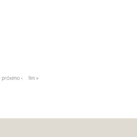
próximo ›
fim »