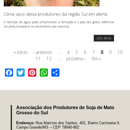
Clima seco deixa produtores da região Sul em alerta
A restrição de água pode comprometer a formação e o peso dos grãos, refletindo
na produtividade e no rendimento das lavouras
LEIA MAIS
« início
‹ anterior
…
4
5
6
7
8
9
10
11
12
…
próximo ›
fim »
Facebook
Twitter
Pinterest
WhatsApp
Share
Associação dos Produtores de Soja de Mato
Grosso do Sul
Endereço:
Rua Marcino dos Santos, 401, Bairro Cachoeira II,
Campo Grande/MS – CEP 79040-902