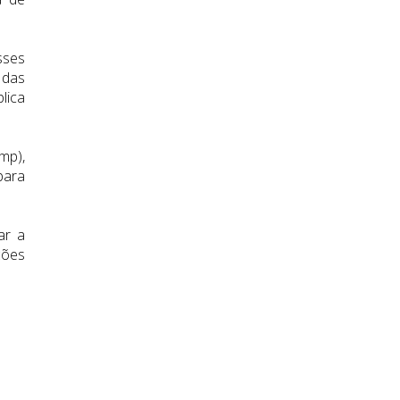
sses
 das
lica
mp),
para
ar a
ções