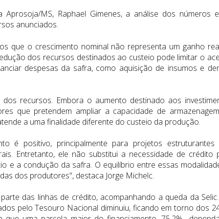
 Aprosoja/MS, Raphael Gimenes, a análise dos números e
ursos anunciados.
os que o crescimento nominal não representa um ganho rea
redução dos recursos destinados ao custeio pode limitar o ac
inanciar despesas da safra, como aquisição de insumos e de
o dos recursos. Embora o aumento destinado aos investime
tores que pretendem ampliar a capacidade de armazenage
tende a uma finalidade diferente do custeio da produção.
o é positivo, principalmente para projetos estruturantes
is. Entretanto, ele não substitui a necessidade de crédito 
ntio e a condução da safra. O equilíbrio entre essas modalidad
das dos produtores", destaca Jorge Michelc.
 parte das linhas de crédito, acompanhando a queda da Selic
iados pelo Tesouro Nacional diminuiu, ficando em torno dos 2
com que uma parcela maior do financiamento, 75,2% depend