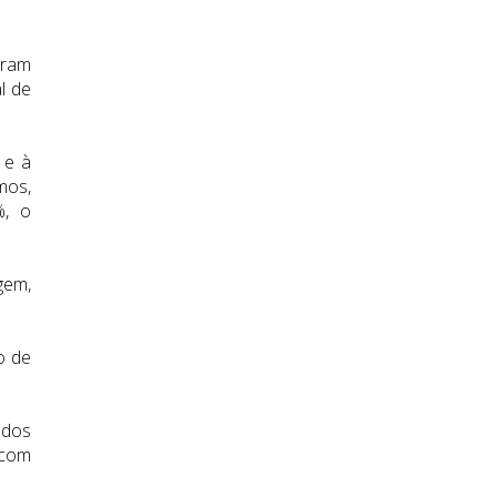
aram
l de
 e à
mos,
%, o
gem,
o de
 dos
 com