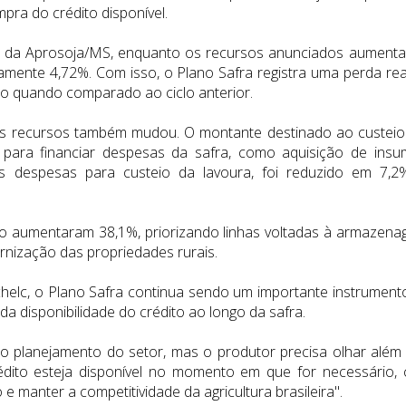
ra do crédito disponível.
 da Aprosoja/MS, enquanto os recursos anunciados aument
amente 4,72%. Com isso, o Plano Safra registra uma perda rea
o quando comparado ao ciclo anterior.
dos recursos também mudou. O montante destinado ao custeio
s para financiar despesas da safra, como aquisição de insu
ais despesas para custeio da lavoura, foi reduzido em 7,2
to aumentaram 38,1%, priorizando linhas voltadas à armazena
ernização das propriedades rurais.
helc, o Plano Safra continua sendo um importante instrument
a disponibilidade do crédito ao longo da safra.
o planejamento do setor, mas o produtor precisa olhar além
rédito esteja disponível no momento em que for necessário,
 manter a competitividade da agricultura brasileira".