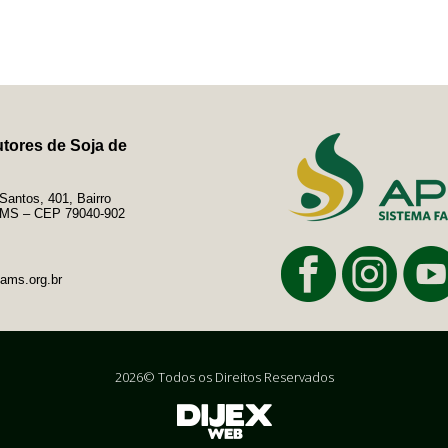
tores de Soja de
antos, 401, Bairro
e/MS – CEP 79040-902
ams.org.br
2026© Todos os Direitos Reservados