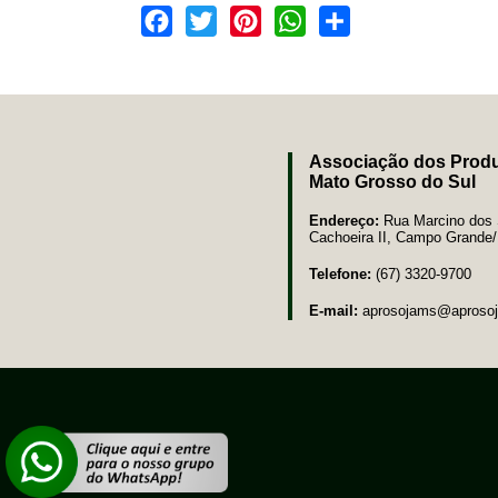
Facebook
Twitter
Pinterest
WhatsApp
Share
Associação dos Produ
Mato Grosso do Sul
Endereço:
Rua Marcino dos S
Cachoeira II, Campo Grand
Telefone:
(67) 3320-9700
E-mail:
aprosojams@aprosoj