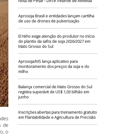
Nota de Pesar - Dirce Velarde de Almeida
Aprosoja Brasil e entidades lançam cartilha
de uso de drones de pulverização
El Niño exige atenção do produtor no início
do plantio da safra de soja 2026/2027 em
Mato Grosso do Sul
Aprosoja/MS lança aplicativo para
monitoramento dos preços da soja e do
milho
Balança comercial de Mato Grosso do Sul
registra superávit de US$ 1,03 bilhão em
junho
Inscrições abertas para treinamento gratuito
em Plantabilidade e Agricultura de Precisão
ndes
s de
o, o