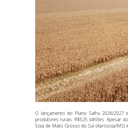
O lançamento do Plano Safra 2026/2027 
produtores rurais: R$525 bilhões. Apesar 
Soja de Mato Grosso do Sul (Aprosoja/MS) i