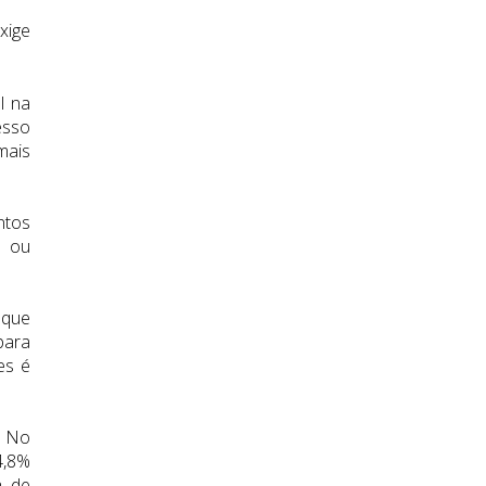
xige
l na
esso
mais
ntos
m ou
 que
para
es é
. No
4,8%
a de