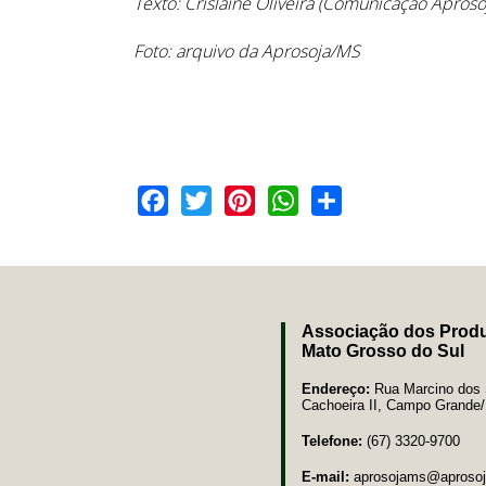
Texto: Crislaine Oliveira (Comunicação Apros
Foto: arquivo da Aprosoja/MS
Facebook
Twitter
Pinterest
WhatsApp
Share
Associação dos Produ
Mato Grosso do Sul
Endereço:
Rua Marcino dos S
Cachoeira II, Campo Grand
Telefone:
(67) 3320-9700
E-mail:
aprosojams@aprosoj