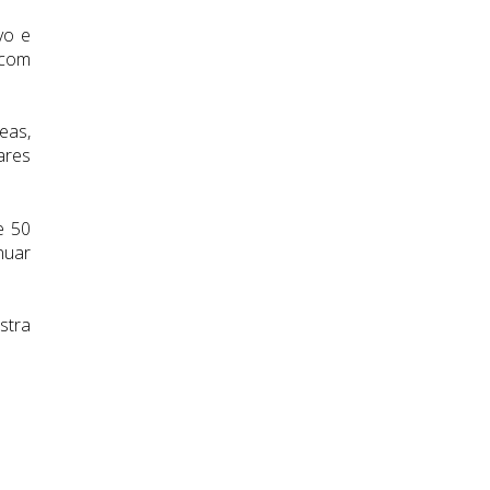
vo e
 com
eas,
ares
e 50
nuar
stra