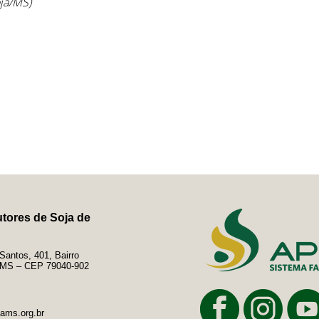
oja/MS)
tores de Soja de
antos, 401, Bairro
e/MS – CEP 79040-902
ams.org.br