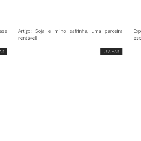
ase
Artigo: Soja e milho safrinha, uma parceira
Ex
rentável!
es
AIS
LEIA MAIS