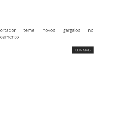
portador teme novos gargalos no
coamento
LEIA MAIS