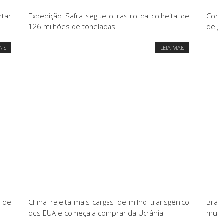
tar
Expedição Safra segue o rastro da colheita de
Con
126 milhões de toneladas
de 
AIS
LEIA MAIS
 de
China rejeita mais cargas de milho transgênico
Bra
dos EUA e começa a comprar da Ucrânia
mun