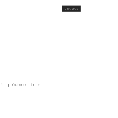
LEIA MAIS
44
próximo ›
fim »