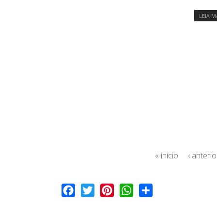
LEIA M
« início
‹ anterio
Facebook
Twitter
Pinterest
WhatsApp
Share