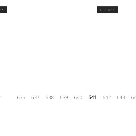
AIS
LEIA MAIS
r
…
636
637
638
639
640
641
642
643
6