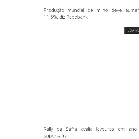
Produção mundial de milho deve aumen
11,5%, diz Rabobank
LEIA M
Rally da Safra avalia lavouras em ano
supersafra