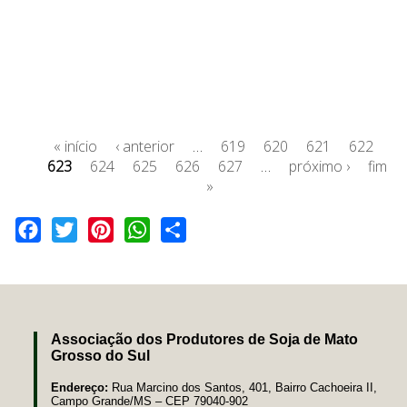
« início
‹ anterior
…
619
620
621
622
623
624
625
626
627
…
próximo ›
fim
»
Facebook
Twitter
Pinterest
WhatsApp
Share
Associação dos Produtores de Soja de Mato
Grosso do Sul
Endereço:
Rua Marcino dos Santos, 401, Bairro Cachoeira II,
Campo Grande/MS – CEP 79040-902