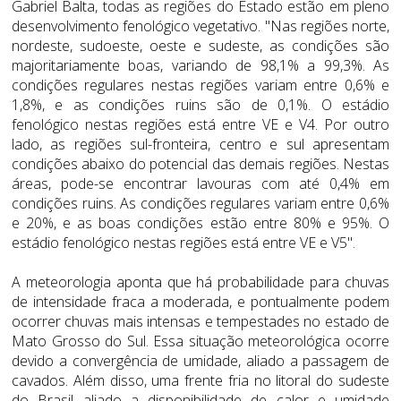
Gabriel Balta, todas as regiões do Estado estão em pleno
desenvolvimento fenológico vegetativo. "Nas regiões norte,
nordeste, sudoeste, oeste e sudeste, as condições são
majoritariamente boas, variando de 98,1% a 99,3%. As
condições regulares nestas regiões variam entre 0,6% e
1,8%, e as condições ruins são de 0,1%. O estádio
fenológico nestas regiões está entre VE e V4. Por outro
lado, as regiões sul-fronteira, centro e sul apresentam
condições abaixo do potencial das demais regiões. Nestas
áreas, pode-se encontrar lavouras com até 0,4% em
condições ruins. As condições regulares variam entre 0,6%
e 20%, e as boas condições estão entre 80% e 95%. O
estádio fenológico nestas regiões está entre VE e V5".
A meteorologia aponta que há probabilidade para chuvas
de intensidade fraca a moderada, e pontualmente podem
ocorrer chuvas mais intensas e tempestades no estado de
Mato Grosso do Sul. Essa situação meteorológica ocorre
devido a convergência de umidade, aliado a passagem de
cavados. Além disso, uma frente fria no litoral do sudeste
do Brasil aliado a disponibilidade de calor e umidade