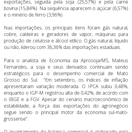
exportações, seguida pela soja (25,57%) e pela carne
bovina (15,84%). Na sequência aparecem o açúcar (6,57%)
e o minério de ferro (3,96%).
Nas importações, os principais itens foram gás natural,
cobre, caldeiras e geradores de vapor, máquinas para
produção de celulose e álcool etílico. O gás natural, líquido
ou não, liderou com 36,36% das importações estaduais.
Para o analista de Economia da Aprosoja/MS, Mateus
Fernandes, a soja e seus derivados continuam sendo
estratégicos para o desempenho comercial de Mato
Grosso do Sul. “Em setembro, os índices de inflação
apresentaram variação moderada. O IPCA subiu 0,48%,
enquanto o IGP-M registrou alta de 0,42%, de acordo com
o IBGE e a FGV. Apesar do cenário macroeconômico de
estabilidade, a força das exportações do agronegócio
segue sendo o principal motor da economia sul-mato-
grossense”.
O levantamento da balança comercial é elaborado pela