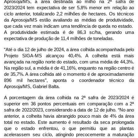
Aprosoja/MS, a área destinada ao milho na 2ª safra de
2023/2024 tem expectativa de ser 5,8% menor em relação ao
ciclo anterior, totalizando 2,2 milhões de hectares. Os técnicos
da Aprosoja/MS estão avaliando as médias de produtividade,
que cada vez mais indicam uma tendência de queda no estado.
A produtividade estimada é de 86,3 sc/ha, gerando uma
expectativa de produção de 11,4 milhões de toneladas.
“Até o dia 12 de julho de 2024, a área colhida acompanhada pelo
Projeto SIGA-MS alcançou 40,4%. A colheita está mais
avançada na região norte do estado, com uma média de 44,3%.
Na região sul, a média é de 41,16%, enquanto na região centro é
de 35,7%. A área colhida até o momento é de aproximadamente
896 mil hectares”, aponta o coordenador técnico da
Aprosoja/MS, Gabriel Balta.
A porcentagem da área colhida na 2ª safra de 2023/2024 é
superior em 36 pontos percentuais em comparação com a 2ª
safra de 2022/2023, considerando a data de 12 de julho. “No ano
anterior, a colheita havia abrangido pouco mais de 4% da área
total no estado. Este aumento é resultado da seca prolongada
que o estado enfrentou, o que permitiu que as plantas
acelerassem seu ciclo, atingindo precocemente a maturação