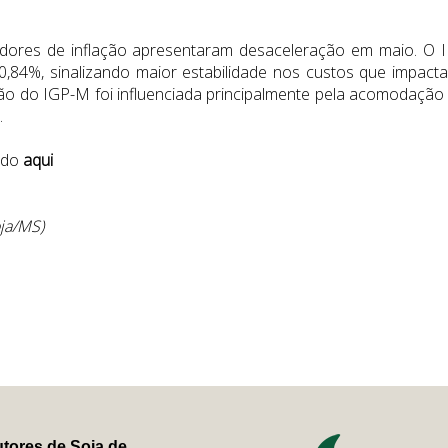
adores de inflação apresentaram desaceleração em maio. O 
0,84%, sinalizando maior estabilidade nos custos que impact
ção do IGP-M foi influenciada principalmente pela acomodação
.
ndo
aqui
oja/MS)
tores de Soja de