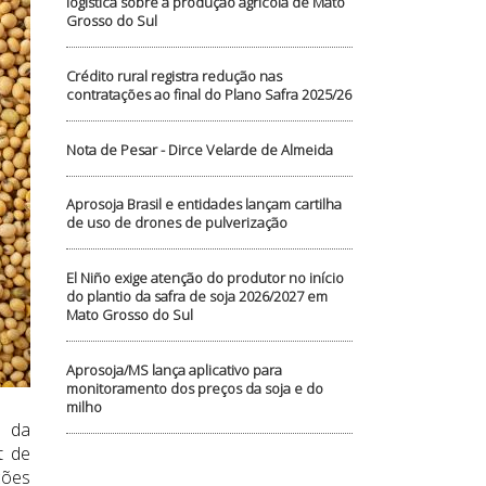
logística sobre a produção agrícola de Mato
Grosso do Sul
Crédito rural registra redução nas
contratações ao final do Plano Safra 2025/26
Nota de Pesar - Dirce Velarde de Almeida
Aprosoja Brasil e entidades lançam cartilha
de uso de drones de pulverização
El Niño exige atenção do produtor no início
do plantio da safra de soja 2026/2027 em
Mato Grosso do Sul
Aprosoja/MS lança aplicativo para
monitoramento dos preços da soja e do
milho
l da
t de
ções