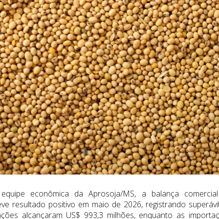
equipe econômica da Aprosoja/MS, a balança comercia
e resultado positivo em maio de 2026, registrando superávi
ações alcançaram US$ 993,3 milhões, enquanto as importa