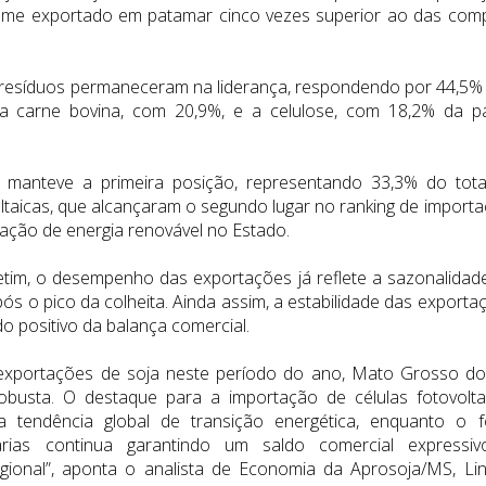
me exportado em patamar cinco vezes superior ao das com
s resíduos permaneceram na liderança, respondendo por 44,5%
a carne bovina, com 20,9%, e a celulose, com 18,2% da p
manteve a primeira posição, representando 33,3% do tota
ltaicas, que alcançaram o segundo lugar no ranking de importa
ração de energia renovável no Estado.
tim, o desempenho das exportações já reflete a sazonalidad
s o pico da colheita. Ainda assim, a estabilidade das exporta
o positivo da balança comercial.
xportações de soja neste período do ano, Mato Grosso do
busta. O destaque para a importação de células fotovolta
endência global de transição energética, enquanto o f
ias continua garantindo um saldo comercial expressi
gional”, aponta o analista de Economia da Aprosoja/MS, Li