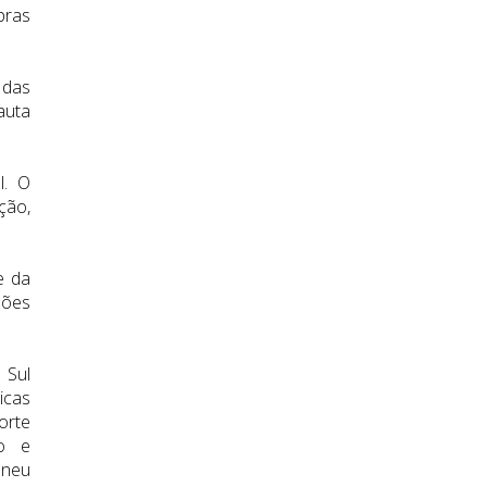
pras
 das
auta
l. O
ção,
e da
ções
 Sul
icas
orte
vo e
nneu