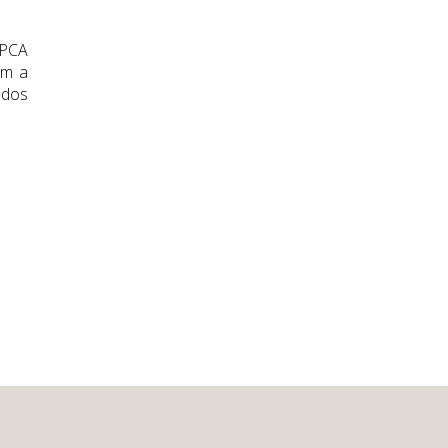
IPCA
am a
 dos