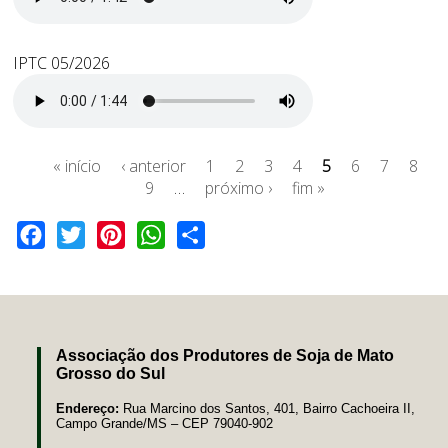
IPTC 05/2026
« início
‹ anterior
1
2
3
4
5
6
7
8
9
…
próximo ›
fim »
Facebook
Twitter
Pinterest
WhatsApp
Share
Associação dos Produtores de Soja de Mato
Grosso do Sul
Endereço:
Rua Marcino dos Santos, 401, Bairro Cachoeira II,
Campo Grande/MS – CEP 79040-902