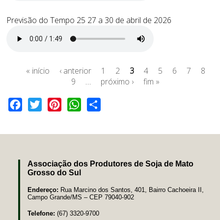
Previsão do Tempo 25 27 a 30 de abril de 2026
« início
‹ anterior
1
2
3
4
5
6
7
8
9
…
próximo ›
fim »
Facebook
Twitter
Pinterest
WhatsApp
Share
Associação dos Produtores de Soja de Mato
Grosso do Sul
Endereço:
Rua Marcino dos Santos, 401, Bairro Cachoeira II,
Campo Grande/MS – CEP 79040-902
Telefone:
(67) 3320-9700