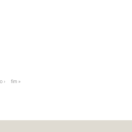
o ›
fim »