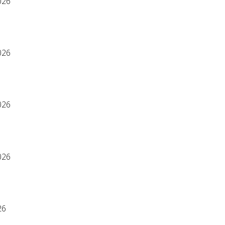
026
026
026
026
26