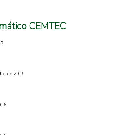
limático CEMTEC
26
lho de 2026
026