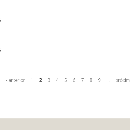
6
6
o
‹ anterior
1
2
3
4
5
6
7
8
9
…
próxim