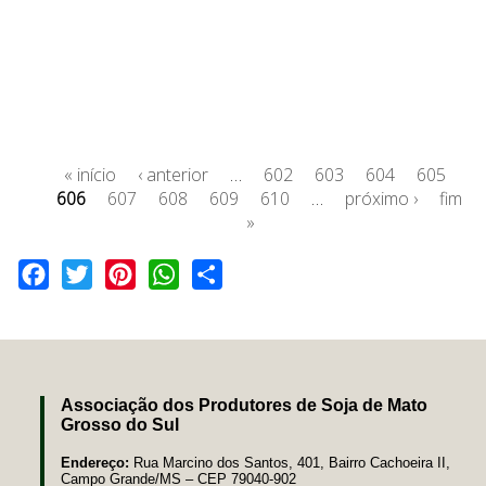
« início
‹ anterior
…
602
603
604
605
606
607
608
609
610
…
próximo ›
fim
»
Facebook
Twitter
Pinterest
WhatsApp
Share
Associação dos Produtores de Soja de Mato
Grosso do Sul
Endereço:
Rua Marcino dos Santos, 401, Bairro Cachoeira II,
Campo Grande/MS – CEP 79040-902