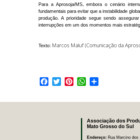
Para a Aprosoja/MS, embora o cenário interna
fundamentais para evitar que a instabilidade glob
produção. A prioridade segue sendo assegurar
interrupções em um dos momentos mais estratégi
Marcos Maluf (Comunicação da Apros
Texto:
Facebook
Twitter
Pinterest
WhatsApp
Share
Associação dos Produ
Mato Grosso do Sul
Endereço:
Rua Marcino dos S