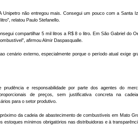
A Unipetro não entregou mais. Consegui um pouco com a Santa Iz
itro”, relatou Paulo Stefanello.
onsegui compartilhar 5 mil litros a R$ 8 o litro. Em São Gabriel do O
 combustível”, afirmou Almir Daspasqualle.
 cenário externo, especialmente porque o período atual exige gr
prudência e responsabilidade por parte dos agentes do merc
oporcionais de preços, sem justificativa concreta na cadei
ios para o setor produtivo.
próximo da cadeia de abastecimento de combustíveis em Mato Gr
 estoques mínimos obrigatórios nas distribuidoras e à transparênc