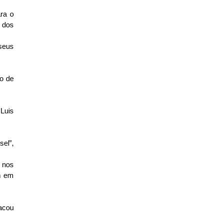
ra o
e dos
seus
do de
Luis
sel”,
 nos
am em
acou