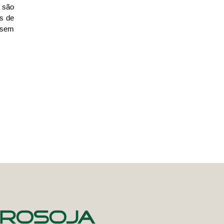
 são
os de
 sem