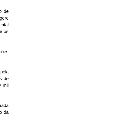
o de
 gere
ntal
e os
ções
pela
is de
 mil
mada
ro da