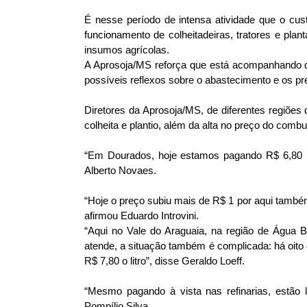
É nesse período de intensa atividade que o cus
funcionamento de colheitadeiras, tratores e pla
insumos agrícolas.
A Aprosoja/MS reforça que está acompanhando d
possíveis reflexos sobre o abastecimento e os p
Diretores da Aprosoja/MS, de diferentes regiões 
colheita e plantio, além da alta no preço do comb
“Em Dourados, hoje estamos pagando R$ 6,80 pe
Alberto Novaes.
“Hoje o preço subiu mais de R$ 1 por aqui também,
afirmou Eduardo Introvini.
“Aqui no Vale do Araguaia, na região de Água
atende, a situação também é complicada: há oito d
R$ 7,80 o litro”, disse Geraldo Loeff.
“Mesmo pagando à vista nas refinarias, estã
Pompílio Silva.