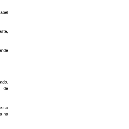
abel
este,
ande
ado.
a de
osso
ia na