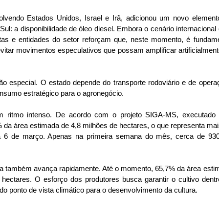
lvendo Estados Unidos, Israel e Irã, adicionou um novo element
ul: a disponibilidade de óleo diesel. Embora o cenário internacional
tas e entidades do setor reforçam que, neste momento, é fundame
tar movimentos especulativos que possam amplificar artificialment
o especial. O estado depende do transporte rodoviário e de opera
nsumo estratégico para o agronegócio.
em ritmo intenso. De acordo com o projeto SIGA-MS, executado 
% da área estimada de 4,8 milhões de hectares, o que representa ma
dia 6 de março. Apenas na primeira semana do mês, cerca de 930
afra também avança rapidamente. Até o momento, 65,7% da área esti
 hectares. O esforço dos produtores busca garantir o cultivo dent
o ponto de vista climático para o desenvolvimento da cultura.