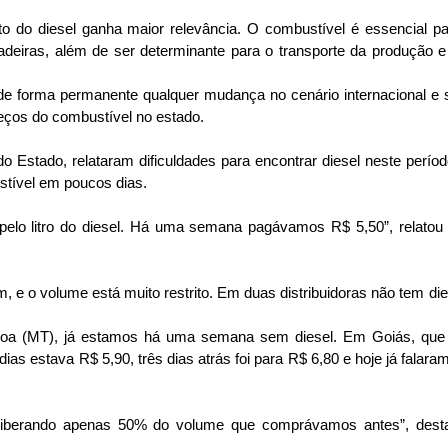
to do diesel ganha maior relevância. O combustível é essencial pa
ntadeiras, além de ser determinante para o transporte da produção 
e forma permanente qualquer mudança no cenário internacional e 
reços do combustível no estado.
do Estado, relataram dificuldades para encontrar diesel neste perío
ustível em poucos dias.
lo litro do diesel. Há uma semana pagávamos R$ 5,50”, relatou 
 e o volume está muito restrito. Em duas distribuidoras não tem die
 Boa (MT), já estamos há uma semana sem diesel. Em Goiás, que
ias estava R$ 5,90, três dias atrás foi para R$ 6,80 e hoje já falar
o liberando apenas 50% do volume que comprávamos antes”, dest