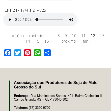
ICPT 24 - 17/4 a 21/4/25
« início
‹ anterior
…
8
9
10
11
12
13
14
15
16
…
próximo ›
fim »
Facebook
Twitter
Pinterest
WhatsApp
Share
Associação dos Produtores de Soja de Mato
Grosso do Sul
Endereço:
Rua Marcino dos Santos, 401, Bairro Cachoeira II,
Campo Grande/MS – CEP 79040-902
Telefone:
(67) 3320-9700