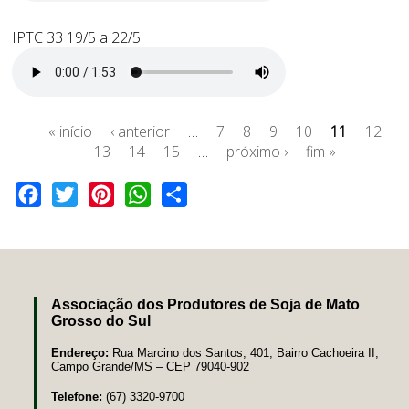
IPTC 33 19/5 a 22/5
« início
‹ anterior
…
7
8
9
10
11
12
13
14
15
…
próximo ›
fim »
Facebook
Twitter
Pinterest
WhatsApp
Share
Associação dos Produtores de Soja de Mato
Grosso do Sul
Endereço:
Rua Marcino dos Santos, 401, Bairro Cachoeira II,
Campo Grande/MS – CEP 79040-902
Telefone:
(67) 3320-9700