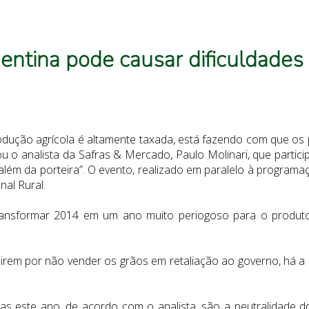
gentina pode causar dificuldades
produção agrícola é altamente taxada, está fazendo com que os
u o analista da Safras & Mercado, Paulo Molinari, que particip
lém da porteira”. O evento, realizado em paralelo à program
al Rural.
ansformar 2014 em um ano muito periogoso para o produtor
direm por não vender os grãos em retaliação ao governo, há a
 este ano, de acordo com o analista, são a neutralidade do c