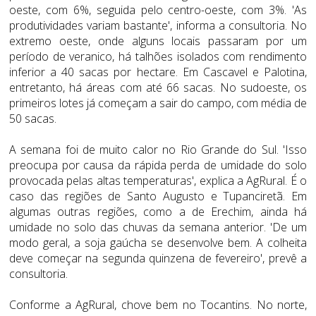
oeste, com 6%, seguida pelo centro-oeste, com 3%. 'As
produtividades variam bastante', informa a consultoria. No
extremo oeste, onde alguns locais passaram por um
período de veranico, há talhões isolados com rendimento
inferior a 40 sacas por hectare. Em Cascavel e Palotina,
entretanto, há áreas com até 66 sacas. No sudoeste, os
primeiros lotes já começam a sair do campo, com média de
50 sacas.
A semana foi de muito calor no Rio Grande do Sul. 'Isso
preocupa por causa da rápida perda de umidade do solo
provocada pelas altas temperaturas', explica a AgRural. É o
caso das regiões de Santo Augusto e Tupanciretã. Em
algumas outras regiões, como a de Erechim, ainda há
umidade no solo das chuvas da semana anterior. 'De um
modo geral, a soja gaúcha se desenvolve bem. A colheita
deve começar na segunda quinzena de fevereiro', prevê a
consultoria.
Conforme a AgRural, chove bem no Tocantins. No norte,