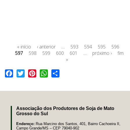
« início
‹ anterior
…
593
594
595
596
597
598
599
600
601
…
próximo ›
fim
»
Facebook
Twitter
Pinterest
WhatsApp
Share
Associação dos Produtores de Soja de Mato
Grosso do Sul
Endereço:
Rua Marcino dos Santos, 401, Bairro Cachoeira II,
Campo Grande/MS – CEP 79040-902