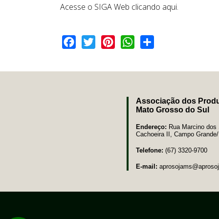
Acesse o SIGA Web
clicando aqui.
Facebook
Twitter
Pinterest
WhatsApp
Share
Associação dos Produ
Mato Grosso do Sul
Endereço:
Rua Marcino dos S
Cachoeira II, Campo Grand
Telefone:
(67) 3320-9700
E-mail:
aprosojams@aprosoj