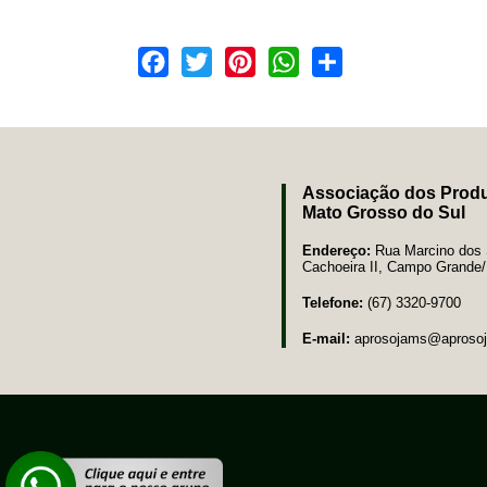
Facebook
Twitter
Pinterest
WhatsApp
Share
Associação dos Produ
Mato Grosso do Sul
Endereço:
Rua Marcino dos S
Cachoeira II, Campo Grand
Telefone:
(67) 3320-9700
E-mail:
aprosojams@aprosoj