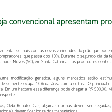
ja convencional apresentam pro
imentar-se mais com as novas variedades do grão que podem
ompradores, que passa dos 10%. Durante o segundo dia da f
Campos Novos (SC), em Santa Catarina – os produtores conhe
ma modificação genética, alguns mercados estão estimul
ipo de semente ocupa 10% da área com a cultura. O principa
. Em um hectare essa diferença pode chegar a R$ 500,00. Mas
ansporte.
s, Clebi Renato Dias, algumas normas devem ser seguidas, 
encionais devem ficar longe dos transgênicos.