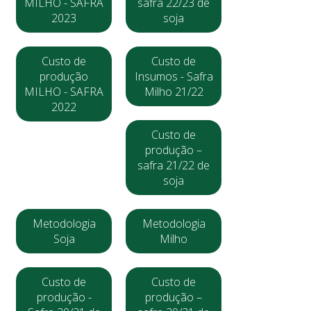
MILHO - SAFRA
safra 22/23 de
2023
soja
Custo de
Custo de
produção
Insumos - Safra
MILHO - SAFRA
Milho 21/22
2022
Custo de
produção –
safra 21/22 de
soja
Metodologia
Metodologia
Soja
Milho
Custo de
Custo de
produção -
produção –