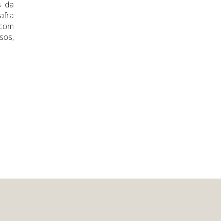
s da
afra
 com
sos,