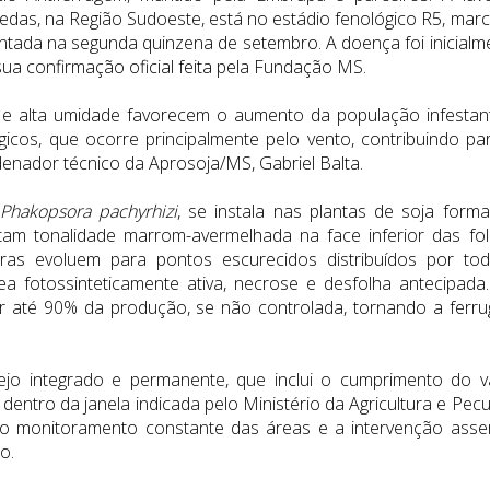
uedas, na Região Sudoeste, está no estádio fenológico R5, mar
lantada na segunda quinzena de setembro. A doença foi inicialm
sua confirmação oficial feita pela Fundação MS.
o e alta umidade favorecem o aumento da população infestan
icos, que ocorre principalmente pelo vento, contribuindo pa
enador técnico da Aprosoja/MS, Gabriel Balta.
Phakopsora pachyrhizi
, se instala nas plantas de soja form
tam tonalidade marrom-avermelhada na face inferior das fol
ras evoluem para pontos escurecidos distribuídos por to
ea fotossinteticamente ativa, necrose e desfolha antecipada
 até 90% da produção, se não controlada, tornando a ferr
ejo integrado e permanente, que inclui o cumprimento do v
 dentro da janela indicada pelo Ministério da Agricultura e Pecu
, o monitoramento constante das áreas e a intervenção asser
o.