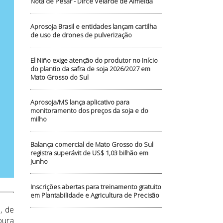
Nota de Pesar - Dirce Velarde de Almeida
Aprosoja Brasil e entidades lançam cartilha
de uso de drones de pulverização
El Niño exige atenção do produtor no início
do plantio da safra de soja 2026/2027 em
Mato Grosso do Sul
Aprosoja/MS lança aplicativo para
monitoramento dos preços da soja e do
milho
Balança comercial de Mato Grosso do Sul
registra superávit de US$ 1,03 bilhão em
junho
Inscrições abertas para treinamento gratuito
em Plantabilidade e Agricultura de Precisão
, de
oura