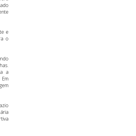
cado
ente
te e
ra o
ando
has.
da a
. Em
ugem
azio
ária
tiva