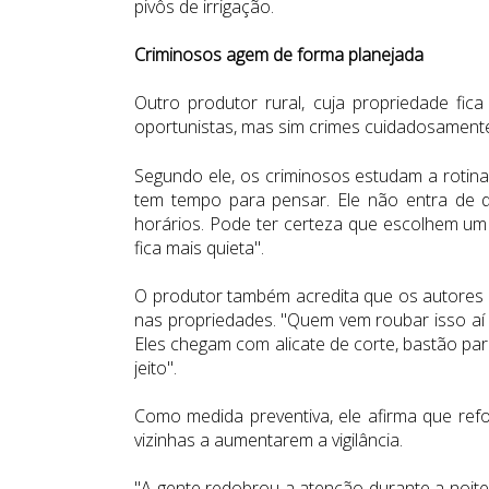
pivôs de irrigação.
Criminosos agem de forma planejada
Outro produtor rural, cuja propriedade fi
oportunistas, mas sim crimes cuidadosamente
Segundo ele, os criminosos estudam a rotina
tem tempo para pensar. Ele não entra de q
horários. Pode ter certeza que escolhem um 
fica mais quieta".
O produtor também acredita que os autores
nas propriedades. "Quem vem roubar isso aí 
Eles chegam com alicate de corte, bastão par
jeito".
Como medida preventiva, ele afirma que ref
vizinhas a aumentarem a vigilância.
"A gente redobrou a atenção durante a noite