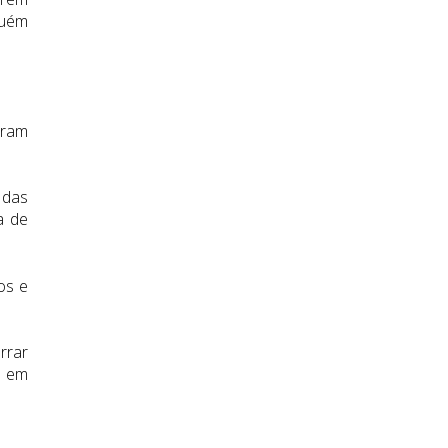
guém
oram
 das
a de
os e
rrar
e em