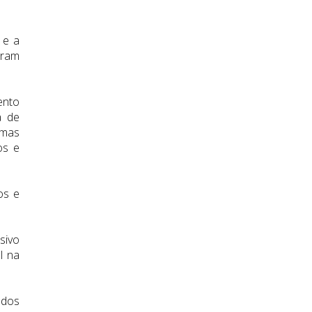
 e a
oram
ento
a de
imas
os e
os e
sivo
l na
 dos