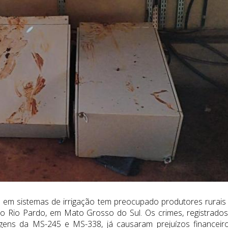
 em sistemas de irrigação tem preocupado produtores rurais
 do Rio Pardo, em Mato Grosso do Sul. Os crimes, registrado
rgens da MS-245 e MS-338, já causaram prejuízos financeir