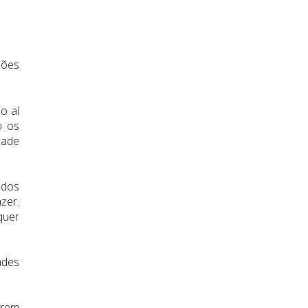
ções
o aí
o os
dade
ados
zer.
quer
ades
arem