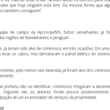
sabe que hoje ninguém está livre. Da mesma forma que al
sos também conseguem".
quipe de campo da Aprosoja/MS, furtos semelhantes já f
das regiões de Bandeirantes e Jaraguari.
 já teriam sido alvo de criminosos em três ocasiões. Em uma
 levar os cabos, mas derrubaram o painel elétrico do sistem
omento, pelo menos seis fazendas já foram alvo dos criminos
temente.
 preferiu não se identificar, criminosos chegaram a desente
to. Segundo ele, os autores foram presos posteriorment
cipação de um ex-prestador de serviços da propriedade.
tos