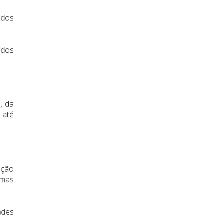
 dos
 dos
, da
 até
ação
imas
ades