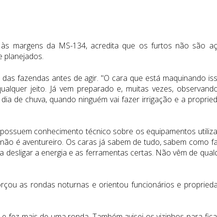
ca às margens da MS-134, acredita que os furtos não são a
 planejados.
 das fazendas antes de agir. "O cara que está maquinando iss
ualquer jeito. Já vem preparado e, muitas vezes, observand
dia de chuva, quando ninguém vai fazer irrigação e a proprie
 possuem conhecimento técnico sobre os equipamentos utiliz
não é aventureiro. Os caras já sabem de tudo, sabem como fa
a desligar a energia e as ferramentas certas. Não vêm de qual
orçou as rondas noturnas e orientou funcionários e propried
 e fez mais de uma ronda. Também avisei os vizinhos para fic