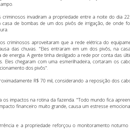
campo.
criminosos invadiram a propriedade entre a noite do dia 22
a casa de bombas de um dos pivôs de irrigação, de onde f
ura.
 os criminosos aproveitaram que a rede elétrica do equipam
causa das chuvas. "Eles entraram em um dos pivôs, na cas
 de energia. A gente tinha desligado a rede por conta das últ
s. Eles chegaram com uma esmerilhadeira, cortaram os cab
acionamento dos pivôs".
proximadamente R$ 70 mil, considerando a reposição dos cab
a os impactos na rotina da fazenda. "Todo mundo fica apreen
mpacto financeiro muito grande, causa um estresse emociona
corrência e a propriedade reforçou o monitoramento noturno