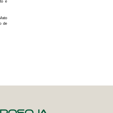
to e
Mato
o de