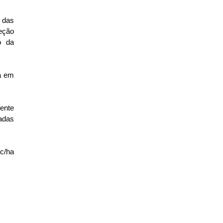
 das
jeção
o da
a em
mente
adas
c/ha