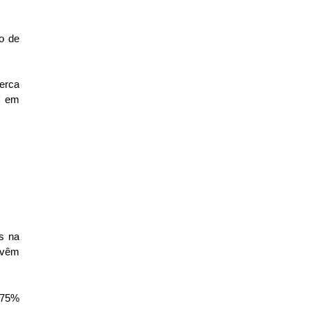
o de
erca
m em
s na
 vêm
 75%