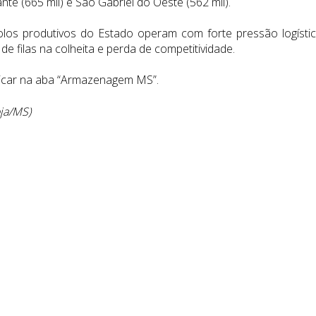
nte (665 mil) e São Gabriel do Oeste (562 mil).
los produtivos do Estado operam com forte pressão logístic
e filas na colheita e perda de competitividade.
clicar na aba “Armazenagem MS”.
oja/MS)