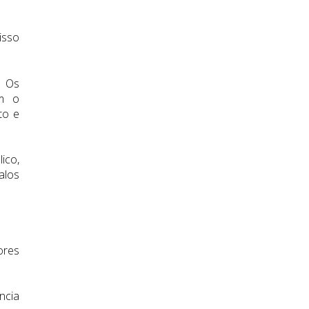
isso
. Os
em o
to e
ico,
alos
ores
ncia