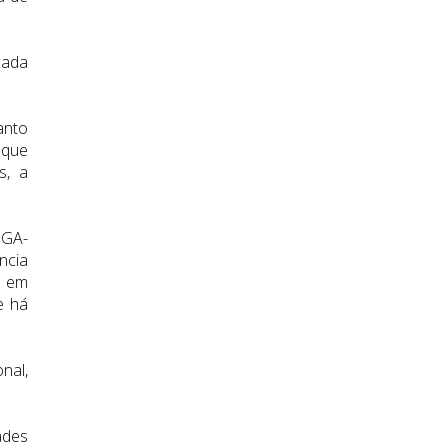
cada
anto
 que
s, a
IGA-
ncia
m em
e há
nal,
ades