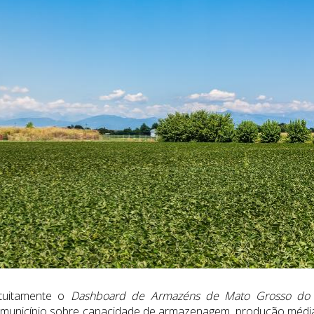
atuitamente o
Dashboard de Armazéns de Mato Grosso do 
 município sobre capacidade de armazenagem, produção médi