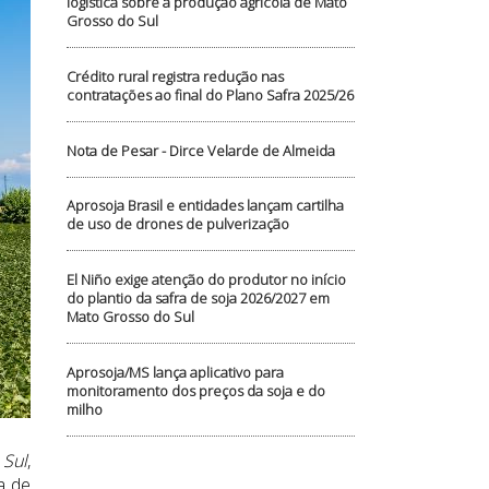
logística sobre a produção agrícola de Mato
Grosso do Sul
Crédito rural registra redução nas
contratações ao final do Plano Safra 2025/26
Nota de Pesar - Dirce Velarde de Almeida
Aprosoja Brasil e entidades lançam cartilha
de uso de drones de pulverização
El Niño exige atenção do produtor no início
do plantio da safra de soja 2026/2027 em
Mato Grosso do Sul
Aprosoja/MS lança aplicativo para
monitoramento dos preços da soja e do
milho
Sul
,
a de