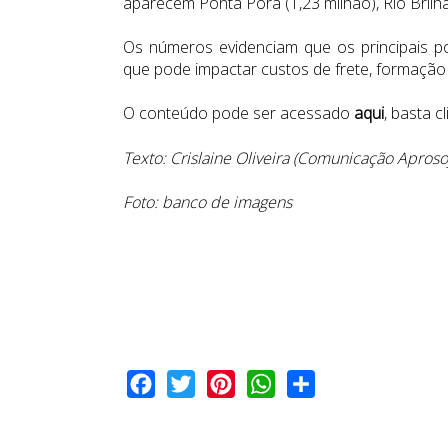
aparecem Ponta Porã (1,23 milhão), Rio Brilha
Os números evidenciam que os principais po
que pode impactar custos de frete, formação d
O conteúdo pode ser acessado
aqui
, basta 
Texto: Crislaine Oliveira (Comunicação Apros
Foto: banco de imagens
Facebook
Twitter
Pinterest
WhatsApp
Share