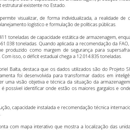
t estrutural existente no Estado.
ermite visualizar, de forma individualizada, a realidade de 
anejamento logístico e formulação de políticas públicas.
.411 toneladas de capacidade estática de armazenagem, enqu
.661.038 toneladas. Quando aplicada a recomendação da FAO,
ume produzido como margem de segurança para supersafra
Com isso, o déficit estadual chega a 12.014.835 toneladas.
iel Balta, destaca que os dados utilizados são do Projeto S
menta foi desenvolvida para transformar dados em inteligê
cer uma visão objetiva e técnica da situação da armazenage
, é possível identificar onde estão os maiores gargalos e ond
ção, capacidade instalada e recomendação técnica internacio
.
onta com mapa interativo que mostra a localização das unid