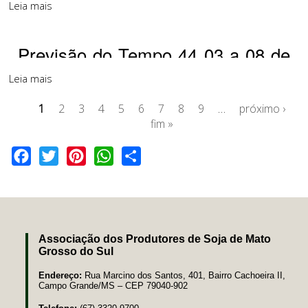
julho de 2026
Leia mais
Previsão do Tempo 44 03 a 08 de
julho de 2026
Leia mais
1
2
3
4
5
6
7
8
9
…
próximo ›
fim »
Facebook
Twitter
Pinterest
WhatsApp
Share
Associação dos Produtores de Soja de Mato
Grosso do Sul
Endereço:
Rua Marcino dos Santos, 401, Bairro Cachoeira II,
Campo Grande/MS – CEP 79040-902